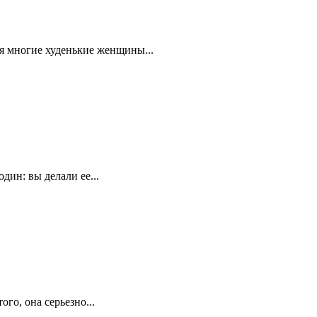
я многие худенькие женщины...
дин: вы делали ее...
го, она серьезно...