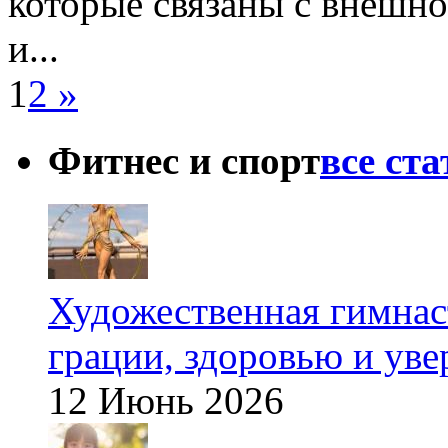
которые связаны с внешн
и...
1
2
»
Фитнес и спорт
все ст
Художественная гимнаст
грации, здоровью и ув
12 Июнь 2026