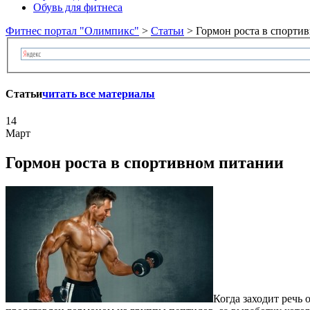
Обувь для фитнеса
Фитнес портал "Олимпикс"
>
Статьи
> Гормон роста в спорти
Статьи
читать все материалы
14
Март
Гормон роста в спортивном питании
Когда заходит речь 