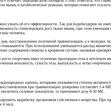
ого отвечает передняя доля гипофиза. Стоит отметить, что горм
ссы мышц и катаболические реакции, которые помогают усилить 
ужно узнать об его эффективности. Так для бодибилдеров он име
озможность стимулировать рост ткани мышц, при этом уменьшая
ганы человека.
ан, восстановлении полученой травматизации, а у молодых люде
но повышаются. При использовании уменьшается распад мышечны
ении содержания глюкозы в кровяном составе, оказывая одновр
мон роста спортсмен имел отличные пропорции тела и неплохую м
личенная венозность, сухость тела, выпуклость и четко очерчен
международных единиц, которыми указывается степень активност
о восстановления при травматизации дозировка составляет 2-4 М
 увеличить силовые показатели, то принимают дозу 8-30 МЕ.
не нарушить выработку организмом собственного вещества. При 
 4 часа.