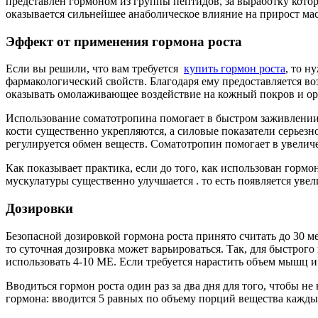
представлен гормоном из группы пептидов, за выработку котор
оказывается сильнейшее анаболическое влияние на прирост ма
Эффект от применения гормона роста
Если вы решили, что вам требуется
купить гормон роста
, то н
фармакологический свойств. Благодаря ему предоставляется в
оказывать омолаживающее воздействие на кожный покров и ор
Использование соматотропина помогает в быстром заживлении р
кости существенно укрепляются, а силовые показатели серьез
регулируется обмен веществ. Соматотропин помогает в увелич
Как показывает практика, если до того, как использован гор
мускулатуры существенно улучшается . то есть появляется уве
Дозировки
Безопасной дозировкой гормона роста принято считать до 30 
то суточная дозировка может варьироваться. Так, для быстрог
использовать 4-10 МЕ. Если требуется нарастить объем мышц и
Вводиться гормон роста один раз за два дня для того, чтобы 
гормона: вводится 5 равных по объему порций вещества каждые