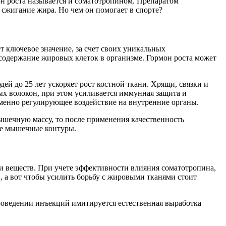
он роста называется и соматотропином. Препаратом
сжигание жира. Но чем он помогает в спорте?
ет ключевое значение, за счет своих уникальных
 содержание жировых клеток в организме. Гормон роста может
й до 25 лет ускоряет рост костной ткани. Хрящи, связки и
х волокон, при этом усиливается иммунная защита и
еменно регулирующее воздействие на внутренние органы.
ышечную массу, то после применения качественность
ные мышечные контуры.
и веществ. При учете эффективности влияния соматотропина,
Е, а вот чтобы усилить борьбу с жировыми тканями стоит
проведении инъекций имитируется естественная выработка