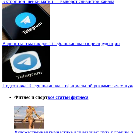
Эктропион шейки матки — выворот слизистой канала
Варианты тематик для Telegram-канала о юриспруденции
Подготовка Telegram-канала к официальной рекламе: зачем нуж
Фитнес и спорт
все статьи фитнеса
Художественная гимнастика для девочек: путь к грации,