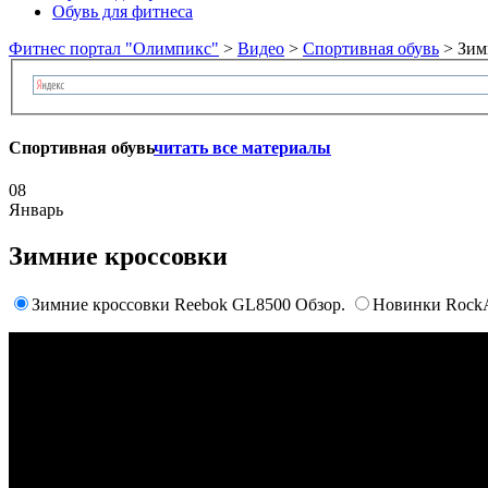
Обувь для фитнеса
Фитнес портал "Олимпикс"
>
Видео
>
Спортивная обувь
> Зим
Спортивная обувь
читать все материалы
08
Январь
Зимние кроссовки
Зимние кроссовки Reebok GL8500 Обзор.
Новинки RockAi