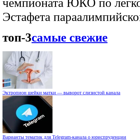
чемпионата ЮКО по легко
Эстафета параалимпийског
топ-3
самые свежие
Эктропион шейки матки — выворот слизистой канала
Варианты тематик для Telegram-канала о юриспруденции