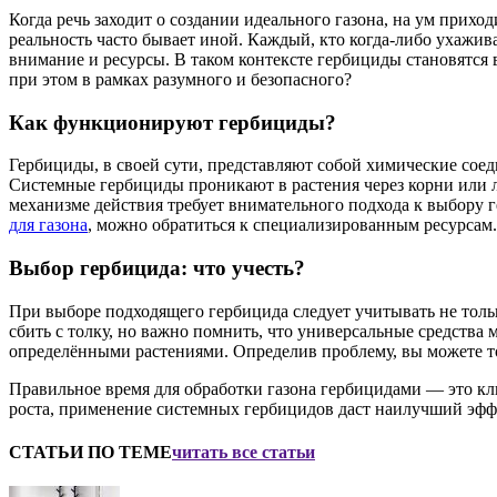
Когда речь заходит о создании идеального газона, на ум прихо
реальность часто бывает иной. Каждый, кто когда-либо ухажива
внимание и ресурсы. В таком контексте гербициды становятся 
при этом в рамках разумного и безопасного?
Как функционируют гербициды?
Гербициды, в своей сути, представляют собой химические соед
Системные гербициды проникают в растения через корни или ли
механизме действия требует внимательного подхода к выбору 
для газона
, можно обратиться к специализированным ресурсам.
Выбор гербицида: что учесть?
При выборе подходящего гербицида следует учитывать не тольк
сбить с толку, но важно помнить, что универсальные средства 
определёнными растениями. Определив проблему, вы можете то
Правильное время для обработки газона гербицидами — это клю
роста, применение системных гербицидов даст наилучший эфф
СТАТЬИ ПО ТЕМЕ
читать все статьи