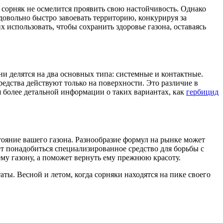
н сорняк не осмелится проявить свою настойчивость. Однако
 довольно быстро завоевать территорию, конкурируя за
 использовать, чтобы сохранить здоровье газона, оставаясь
и делятся на два основных типа: системные и контактные.
едства действуют только на поверхности. Это различие в
я более детальной информации о таких вариантах, как
гербицид
тояние вашего газона. Разнообразие формул на рынке может
ет понадобиться специализированное средство для борьбы с
у газону, а поможет вернуть ему прежнюю красоту.
ты. Весной и летом, когда сорняки находятся на пике своего