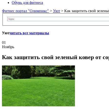
Обувь для фитнеса
Фитнес портал "Олимпикс"
>
Уют
> Как защитить свой зеленый
Уют
читать все материалы
01
Ноябрь
Как защитить свой зеленый ковер от с