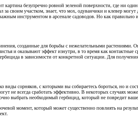
дит картина безупречно ровной зеленой поверхности, где ни оди
л за своим участком, знает, что мох, одуванчики и клевер могут
важным инструментом в арсенале садоводов. Но как правильно их
инения, созданные для борьбы с нежелательными растениями. Он
стья и оказывают эффект изнутри, в то время как контактные ср
гербицида в зависимости от конкретной ситуации. Для получени
о виды сорняков, с которыми вы собираетесь бороться, но и сос
могут не всегда сработать эффективно. В некоторых случаях мож
чно выбрать необходимый гербицид, который не повредит вашем
чевой момент, который может существенно повлиять на результа
ект.