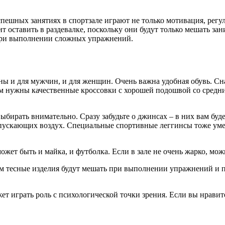
пешных занятиях в спортзале играют не только мотивация, регул
 оставить в раздевалке, поскольку они будут только мешать за
 при выполнении сложных упражнений.
 и для мужчин, и для женщин. Очень важна удобная обувь. Сна
Вам нужны качественные кроссовки с хорошей подошвой со средн
рать внимательно. Сразу забудьте о джинсах – в них вам будет
пускающих воздух. Специальные спортивные леггинсы тоже уме
жет быть и майка, и футболка. Если в зале не очень жарко, мож
м тесные изделия будут мешать при выполнении упражнений и п
т играть роль с психологической точки зрения. Если вы нравите